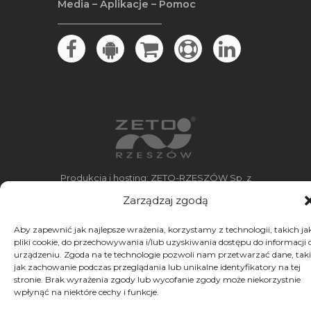
Media – Aplikacje – Pomoc
Produkcja i hosting: ZETO-RZESZÓW Sp. z
o.o.
Zarządzaj zgodą
Dostawcą TV w firmie jest SGT S.A.
Aby zapewnić jak najlepsze wrażenia, korzystamy z technologii, takich ja
pliki cookie, do przechowywania i/lub uzyskiwania dostępu do informacji 
urządzeniu. Zgoda na te technologie pozwoli nam przetwarzać dane, taki
jak zachowanie podczas przeglądania lub unikalne identyfikatory na tej
stronie. Brak wyrażenia zgody lub wycofanie zgody może niekorzystnie
wpłynąć na niektóre cechy i funkcje.