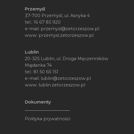
Przemyśl
37-700 Przemyśl, ul. Asnyka 4
tel.:
16 67 85 920
e-mail:
przemysl@zetorzeszow.pl
www:
przemysl.zetorzeszow.pl
Lublin
20-325 Lublin, ul. Droga Męczenników
Majdanka 74
tel.:
81 50 65 151
e-mail:
lublin@zetorzeszow.pl
www:
lublin.zetorzeszow.pl
Dokumenty
Polityka prywatności