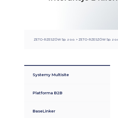
ZETO-RZESZÓW Sp. z o.o.
>
ZETO-RZESZÓW Sp. z o.o.
Systemy Multisite
Platforma B2B
BaseLinker