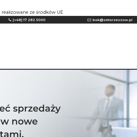
y realizowane ze środków UE
[+48] 17 282 5000
bok@zetorzeszow.pl
Bezpieczeństwo fizyczne budynku