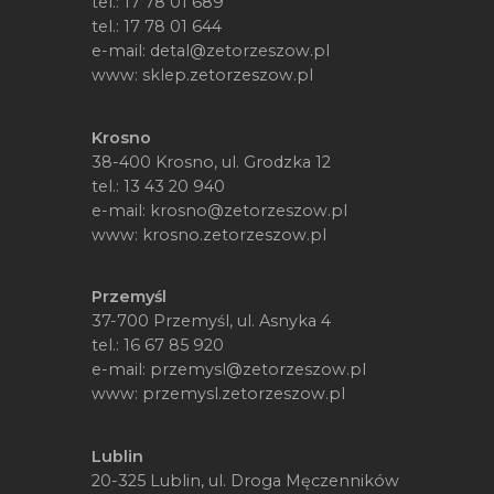
tel.:
17 78 01 689
tel.:
17 78 01 644
e-mail:
detal@zetorzeszow.pl
www:
sklep.zetorzeszow.pl
Krosno
38-400 Krosno, ul. Grodzka 12
tel.:
13 43 20 940
e-mail:
krosno@zetorzeszow.pl
www:
krosno.zetorzeszow.pl
Przemyśl
37-700 Przemyśl, ul. Asnyka 4
tel.:
16 67 85 920
e-mail:
przemysl@zetorzeszow.pl
www:
przemysl.zetorzeszow.pl
Lublin
20-325 Lublin, ul. Droga Męczenników